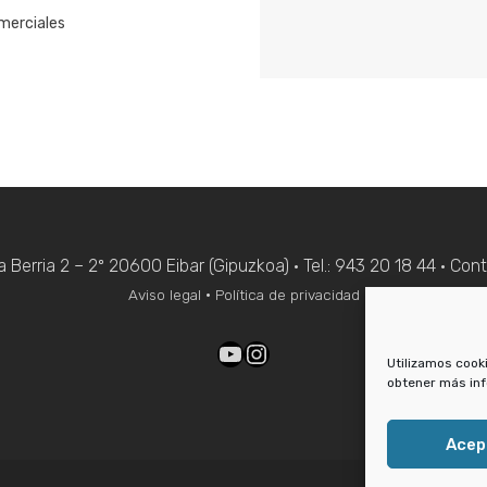
omerciales
a Berria 2 – 2º 20600 Eibar (Gipuzkoa) · Tel.: 943 20 18 44 ·
Cont
·
Aviso legal
Política de privacidad
Utilizamos cook
obtener más inf
Acep