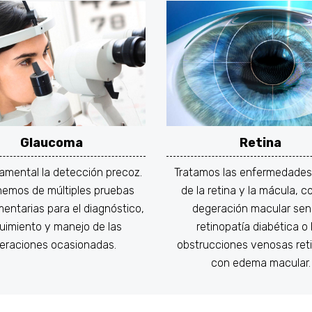
Glaucoma
Retina
amental la detección precoz.
Tratamos las enfermedades 
nemos de múltiples pruebas
de la retina y la mácula, c
entarias para el diagnóstico,
degeración macular senil
uimiento y manejo de las
retinopatía diabética o 
teraciones ocasionadas.
obstrucciones venosas ret
con edema macular.