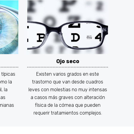
Ojo seco
típicas
Existen varios grados en este
omo la
trastorno que van desde cuadros
, la
leves con molestias no muy intensas
las
a casos más graves con alteración
inianas
física de la córnea que pueden
requerir tratamientos complejos.