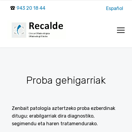
943 20 18 44
Español
Proba gehigarriak
Zenbait patología aztertzeko proba ezberdinak
ditugu; erabilgarriak dira diagnostiko,
segimendu eta haren tratamendurako.