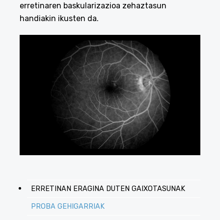
erretinaren baskularizazioa zehaztasun
handiakin ikusten da.
ERRETINAN ERAGINA DUTEN GAIXOTASUNAK
PROBA GEHIGARRIAK