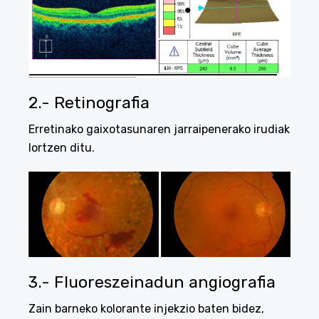
2.- Retinografia
Erretinako gaixotasunaren jarraipenerako irudiak
lortzen ditu.
3.- Fluoreszeinadun angiografia
Zain barneko kolorante injekzio baten bidez,