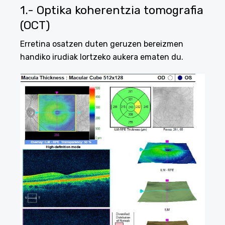
1.- Optika koherentzia tomografia
(OCT)
Erretina osatzen duten geruzen bereizmen
handiko irudiak lortzeko aukera ematen du.