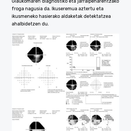
Glaukomaren diagnostiko eta jarraipenarentzako
froga nagusia da. Ikuseremua aztertu eta
ikusmeneko hasierako aldaketak detektatzea
ahalbidetzen du.