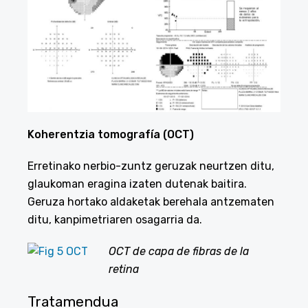
Koherentzia tomografía (OCT)
Erretinako nerbio-zuntz geruzak neurtzen ditu,
glaukoman eragina izaten dutenak baitira.
Geruza hortako aldaketak berehala antzematen
ditu, kanpimetriaren osagarria da.
OCT de capa de fibras de la
retina
Tratamendua