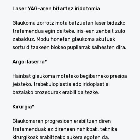
Laser YAG-aren bitartez iridotomia
Glaukoma zorrotz mota batzuetan laser bidezko
tratamendua egin daiteke, iris-ean zenbait zulo
zabalduz. Modu honetan glaukoma akutuak
sortu ditzakeen blokeo pupilarrak saihesten dira.
Argoi laserra*
Hainbat glaukoma motetako begibarneko presioa
jeisteko, trabekuloplastia edo iridoplastia
bezalako prozedurak erabili daitezke.
Kirurgia*
Glaukomaren progresioan erabiltzen diren
tratamenduak ez direnean nahikoak, teknika
kirurgikoak erabiltzeko aukera egoten da,