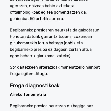
agertzen, noizean behin azterketa
oftalmologikoak egitea gomendatzen da,
gehienbat 50 urtetik aurrera.
Begibarneko presioaren neurketa da gaixotasun
honetan daturik garrantzitsuena, zuzenean
glaukomarekin lotua baitago (nahiz eta
begibarneko presioa ez dagoen zertan altua
egon beharrik glaukoma izateko).
Sor daitezkeen alterazioak maneiatzeko hainbat
froga egiten ditugu.
Froga diagnostikoak
Aireko tonometria
Begibarneko presioa neurtzen du begigainaz