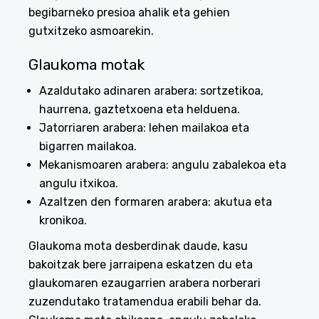
begibarneko presioa ahalik eta gehien
gutxitzeko asmoarekin.
Glaukoma motak
Azaldutako adinaren arabera: sortzetikoa,
haurrena, gaztetxoena eta helduena.
Jatorriaren arabera: lehen mailakoa eta
bigarren mailakoa.
Mekanismoaren arabera: angulu zabalekoa eta
angulu itxikoa.
Azaltzen den formaren arabera: akutua eta
kronikoa.
Glaukoma mota desberdinak daude, kasu
bakoitzak bere jarraipena eskatzen du eta
glaukomaren ezaugarrien arabera norberari
zuzendutako tratamendua erabili behar da.