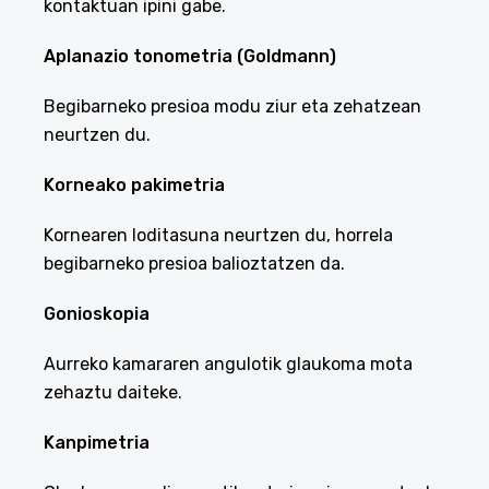
kontaktuan ipini gabe.
Aplanazio tonometria (Goldmann)
Begibarneko presioa modu ziur eta zehatzean
neurtzen du.
Korneako pakimetria
Kornearen loditasuna neurtzen du, horrela
begibarneko presioa balioztatzen da.
Gonioskopia
Aurreko kamararen angulotik glaukoma mota
zehaztu daiteke.
Kanpimetria