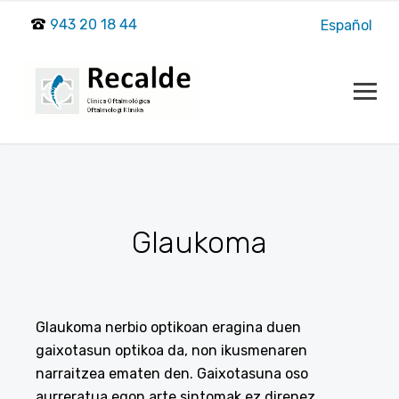
943 20 18 44
Español
Glaukoma
Glaukoma nerbio optikoan eragina duen
gaixotasun optikoa da, non ikusmenaren
narraitzea ematen den. Gaixotasuna oso
aurreratua egon arte sintomak ez direnez