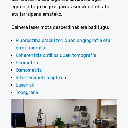
egiten ditugu begiko gaixotasunak detektatu
eta jarraipena emateko.
Gainera laser mota desberdinak ere baditugu:
Fluoreszina erabiltzen duen angiografía eta
erretinografia
Koherentzia optikoa duen tomografía
Perimetria
Osmometria
Interferometria optikoa
Laserrak
Topografia