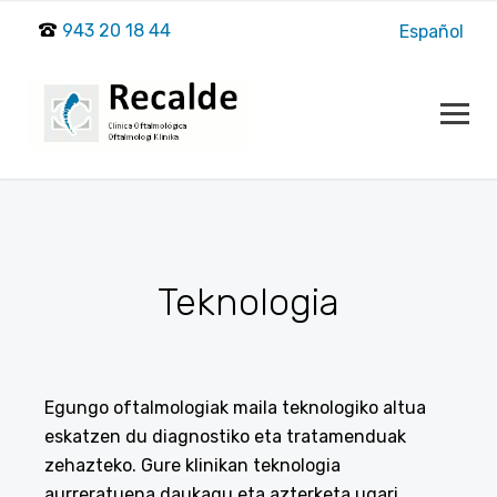
943 20 18 44
Español
Teknologia
Egungo oftalmologiak maila teknologiko altua
eskatzen du diagnostiko eta tratamenduak
zehazteko. Gure klinikan teknologia
aurreratuena daukagu eta azterketa ugari