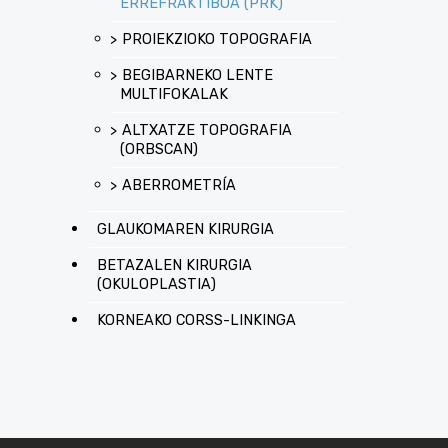
ERREFRAKTIBOA (PRK)
PROIEKZIOKO TOPOGRAFIA
BEGIBARNEKO LENTE
MULTIFOKALAK
ALTXATZE TOPOGRAFIA
(ORBSCAN)
ABERROMETRÍA
GLAUKOMAREN KIRURGIA
BETAZALEN KIRURGIA
(OKULOPLASTIA)
KORNEAKO CORSS-LINKINGA