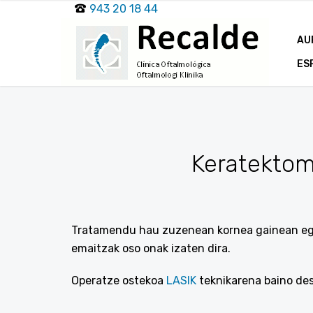
943 20 18 44
AU
ES
Keratektomi
Tratamendu hau zuzenean kornea gainean egit
emaitzak oso onak izaten dira.
Operatze ostekoa
LASIK
teknikarena baino de