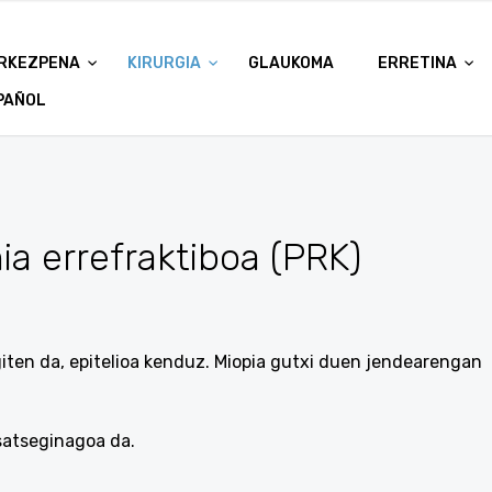
RKEZPENA
KIRURGIA
GLAUKOMA
ERRETINA
PAÑOL
a errefraktiboa (PRK)
en da, epitelioa kenduz. Miopia gutxi duen jendearengan
satseginagoa da.